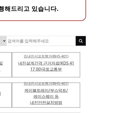
행해드리고 있습니다.
킹내진서포트행거(BHS-401)
및
내진설계간격 근거자료(KDS 41
인
17 00)국토교통부
킹내진서포트행거(BHS-401)
)
케이블트레이/부스덕트/
차
레이스웨이 등
내진안전설치방법