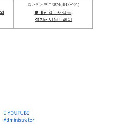
)
킹내진서포트행거(BHS-401)
트와
●내진검토서샘플,
설치케이블트레이
YOUTUBE
Administrator