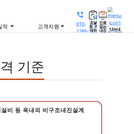
phone_forwarded
조달
인증
010-
실적
고객지원
청 구
없는
12m내
2286-
매하
내진
진버팀대
기
제품
이격설치
2236
(한국
= 재
부적합
물가
시공
구조검토
정보)
위험
서
적현황
[토탈] 내진자료실
격 기준
관련 문의
카달로그 [내진]
당자
참고영상 [내진]
News [내진]
견적문의
계설비
등 옥내외 비구조내진설계