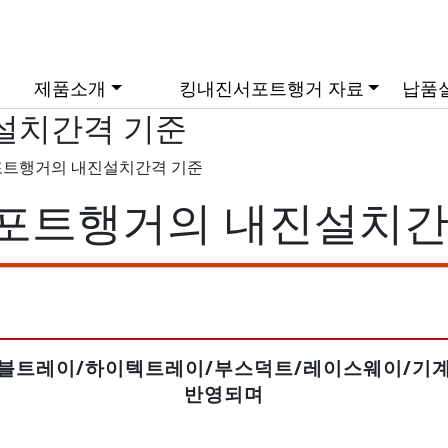
제품소개
킹내진서포트행거 자료
납품
설치간격 기준
트행거의 내진설치간격 기준
킹내진서포트행거
[내진]설계반영 캐드도
납품실
면
포트행거의 내진설치간
킹내진연결조인트
내진설계
비구조요소내진안전확
담
킹무볼트조인트
인서(구조검토서 발행)
킹유압펀칭기
[내진]설치간격 및 기준
킹박스렁
[내진]정보통신표준품
이블트레이/하이텍트레이/부스덕트/레이스웨이
/기
셈
반영되며
[내진]시험성적서