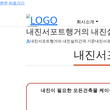
본문 바로가기
회사소개
내진서포트행거의 내진
홈
내진서포트행거의 내진설치간격 기준
내진서포
인사말/연혁
내진서
인증/특허
지명원
시국세완납
내진이 필요한 모든건축물 케