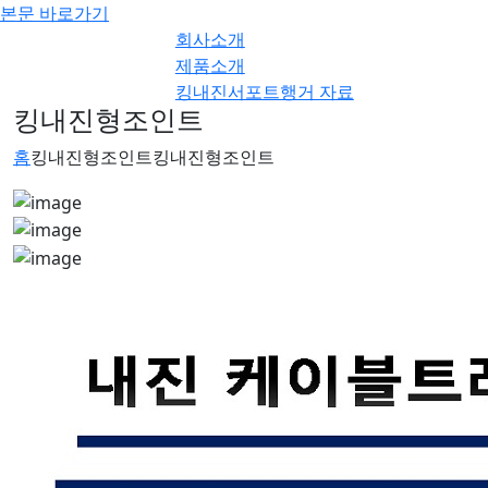
본문 바로가기
회사소개
제품소개
킹내진서포트행거 자료
킹내진형조인트
납품실적
phone_forwarded
고객지원
010-
홈
킹내진형조인트
킹내진형조인트
2286-2236
12m내진버팀
조달청 구
인증 없는
대 이격설치
매하기
내진제품
부적합 구조검
(한국물가
= 재시공
토서
정보)
위험